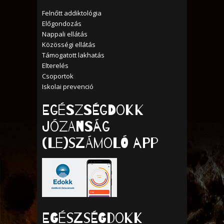
Felnőtt addiktológia
Előgondozás
Nappali ellátás
Közösségi ellátás
Támogatott lakhatás
Elterelés
Csoportok
Iskolai prevenció
Egészségdokk
Józanság
(Le)számoló APP
EGÉSZSÉGDOKK