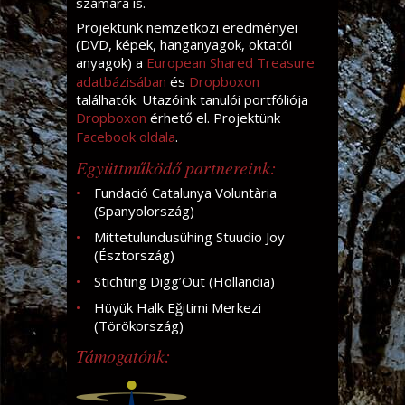
számára is.
Projektünk nemzetközi eredményei
(DVD, képek, hanganyagok, oktatói
anyagok) a
European Shared Treasure
adatbázisában
és
Dropboxon
találhatók. Utazóink tanulói portfóliója
Dropboxon
érhető el. Projektünk
Facebook oldala
.
Együttműködő partnereink:
Fundació Catalunya Voluntària
(Spanyolország)
Mittetulundusühing Stuudio Joy
(Észtország)
Stichting Digg’Out (Hollandia)
Hüyük Halk Eğitimi Merkezi
(Törökország)
Támogatónk: