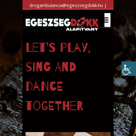
drogambulancia@egeszsegdokk.hu |
+36 30 983 7470
Let’s play,
sing and
dance
together