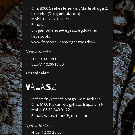
Cím: 8000 Székesfehérvár, Mártírok útja 2,
I. emelet (Drogambulancia)
Mobil: 06 30 983 7470
E-mail:
drogambulancia@egeszsegdokk.hu
Facebook:
www.facebook.com/egeszsegdokk
Nyitva tartás:
H-P: 9:00-17:00
Szo-V: 10:00-16:00
Adatvédelem
VÁLASZ
Intézményvezető: Varga Judit Barbara
Cím: 6100 Kiskunfélegyháza Bajza u. 36.
Mobil: 06 30 849 01 22
E-mail:
valaszteam@gmail.com
Nyitva tartás:
H-Cs: 12:00-20:00