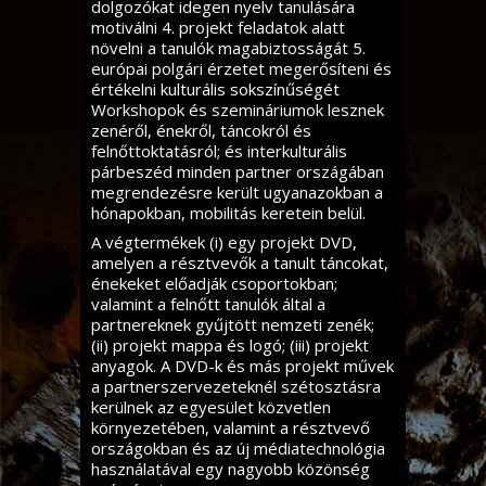
dolgozókat idegen nyelv tanulására
motiválni 4. projekt feladatok alatt
növelni a tanulók magabiztosságát 5.
európai polgári érzetet megerősíteni és
értékelni kulturális sokszínűségét
Workshopok és szemináriumok lesznek
zenéről, énekről, táncokról és
felnőttoktatásról; és interkulturális
párbeszéd minden partner országában
megrendezésre került ugyanazokban a
hónapokban, mobilitás keretein belül.
A végtermékek (i) egy projekt DVD,
amelyen a résztvevők a tanult táncokat,
énekeket előadják csoportokban;
valamint a felnőtt tanulók által a
partnereknek gyűjtött nemzeti zenék;
(ii) projekt mappa és logó; (iii) projekt
anyagok. A DVD-k és más projekt művek
a partnerszervezeteknél szétosztásra
kerülnek az egyesület közvetlen
környezetében, valamint a résztvevő
országokban és az új médiatechnológia
használatával egy nagyobb közönség