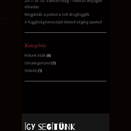
2017. 03. 03. Változó világ – változó anyagok
előadás
Megjárták a poklot a volt drogfüggők
A függőség keresztjét életed végéig cipeled
Kategória
Rólunk írták
(6)
Uncategorized
(1)
Videók
(1)
Így segítünk