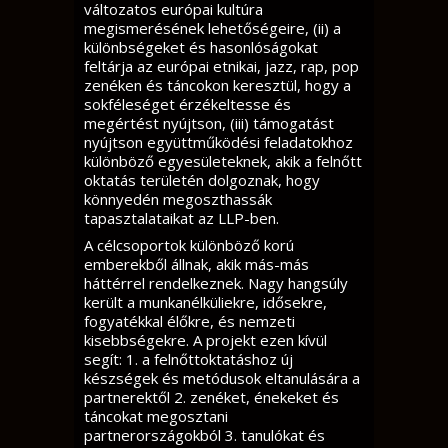
változatos európai kultúra
megismerésének lehetőségeire, (ii) a
különbségeket és hasonlóságokat
feltárja az európai etnikai, jazz, rap, pop
zenéken és táncokon keresztül, hogy a
sokféleséget érzékeltesse és
megértést nyújtson, (iii) támogatást
nyújtson együttműködési feladatokhoz
különböző egyesületeknek, akik a felnőtt
oktatás területén dolgoznak, hogy
könnyedén megoszthassák
tapasztalataikat az LLP-ben.
A célcsoportok különböző korú
emberekből állnak, akik más-más
háttérrel rendelkeznek. Nagy hangsúly
került a munkanélküliekre, idősekre,
fogyatékkal élőkre, és nemzeti
kisebbségekre. A projekt ezen kívül
segít: 1. a felnőttoktatáshoz új
készségek és metódusok eltanulására a
partnerektől 2. zenéket, énekeket és
táncokat megosztani
partnerországokból 3. tanulókat és