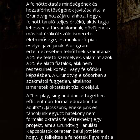
A felnőttoktatás minőségének és
hozzáférhetőségének javítása által a
Grundtvig hozzájárul ahhoz, hogy a
felnőtt tanuló teljes értékű, aktív tagja
lehessen a társadalomnak, bővüljenek a
más kultúrákról szóló ismeretei,
életminősége, és munkaerő-piaci
esélyei javuljanak. A program
értelmezésében felnőttnek számítanak
a 25 év feletti személyek, valamint azok
a 25 év alatti fiatalok, akik nem
részesülnek közép- vagy felsőfokú
képzésben. A Grundtvig elsősorban a
szakmától független, általános
ismeretek oktatását tűzi ki céljául.
A “Let play, sing and dance together:
efficient non-formal education for
adults” („Játsszunk, énekeljünk és
táncoljunk együtt: hatékony nem-
formális oktatás felnőtteknek”) egy
projekt, ami a Grundtvig Tanulási
Kapcsolatok keretein belül jött létre
hogy, (i) felkeltse a felnőttek figyelmét a