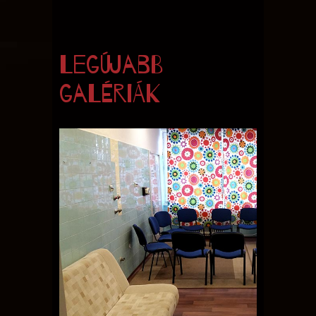
Legújabb
galériák
EGÉSZSÉGDOKK
drogambulancia és nappali
intézmény