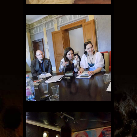
Visszaesés-megelőző tréning