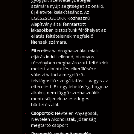
gyógyult szenvedélybetegek
számára nyújt segítséget az önálló,
új életvitel kialakításához. Az
EGÉSZSÉGDOKK Közhasznú
Alapítvány által fenntartott
lakásokban biztosítunk férőhelyet az
ellátás feltételeinek megfelelő
kliensek számára.
Elterelés:
ha droghasználat miatt
eljárás indult ellened, bizonyos
törvényben meghatározott feltételek
mellett a büntetés elkerülésére
választhatod a megelőző-
felvilágosító szolgáltatást – vagyis az
elterelést. Ez egy lehetőség, hogy az
alkalmi, nem függő szerhasználók
mentesüljenek az esetleges
büntetés alól.
Csoportok:
Névtelen Anyagosok,
Névtelen Alkoholisták, Józanság
megtartó csoport
Prevenció, egészségnevelés