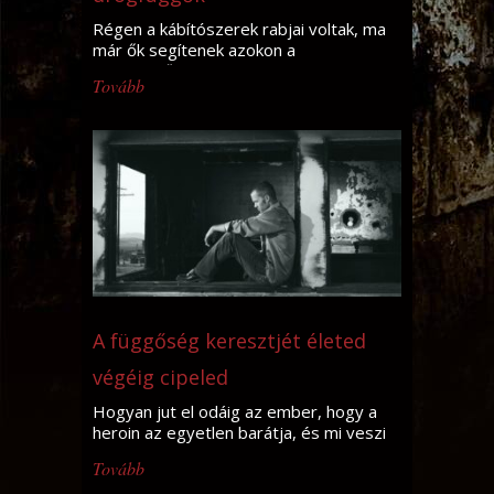
Régen a kábítószerek rabjai voltak, ma
már ők segítenek azokon a
drogfüggőkön, a
Tovább
A függőség keresztjét életed
végéig cipeled
Hogyan jut el odáig az ember, hogy a
heroin az egyetlen barátja, és mi veszi
rá, hogy
Tovább