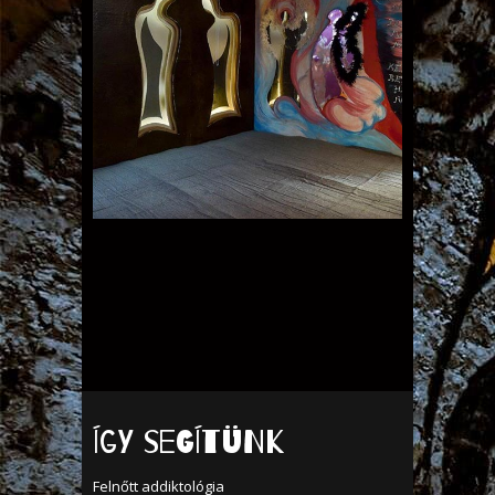
Köztes átmenetek
kiállításmegnyitó
Így segítünk
Felnőtt addiktológia