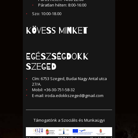
Páratlan héten: 8:00-16:00
Szo: 10:00-18.00
KÖVESS MINKET
Egészségdokk
Szeged
Cím: 6753 Szeged, Budai Nagy Antal utca
27/A.
Mobil: +36-30-751-58-32
E-mail:
iroda.edokkszeged@gmail.com
Támogatónk a Szociális és Munkaügyi
Minisztérium és a Nemzeti Erőforrás