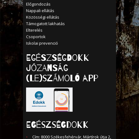
Előgondozás
Nappali ellátás
Közösségi ellátás
Támogatott lakhatás
Elterelés
Csoportok
Iskolai prevenció
Egészségdokk
Józanság
(Le)számoló APP
EGÉSZSÉGDOKK
Cím: 8000 Székesfehérvár, Mártírok útja 2,