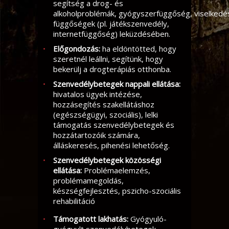
segítség a drog- és
alkoholproblémák, gyógyszerfüggőség, viselkedé
függőségek (pl. játékszenvedély,
internetfüggőség) leküzdésében.
Előgondozás:
ha eldöntötted, hogy
szeretnél leállni, segítünk, hogy
bekerülj a drogterápiás otthonba.
Szenvedélybetegek nappali ellátása:
hivatalos ügyek intézése,
hozzásegítés szakellátáshoz
(egészségügyi, szociális), lelki
támogatás szenvedélybetegek és
hozzátartozóik számára,
álláskeresés, pihenési lehetőség.
Szenvedélybetegek közösségi
ellátása:
Problémaelemzés,
problémamegoldás,
készségfejlesztés, pszicho-szociális
rehabilitáció
Támogatott lakhatás:
Gyógyuló-