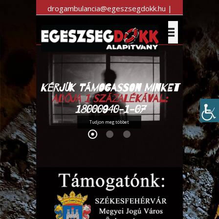
drogambulancia@egeszsegdokk.hu |
+36 30 983 7470
Kérjük támogasson minket
Adója 1 százalékával:
18000940-1-07
Tudjon meg többet