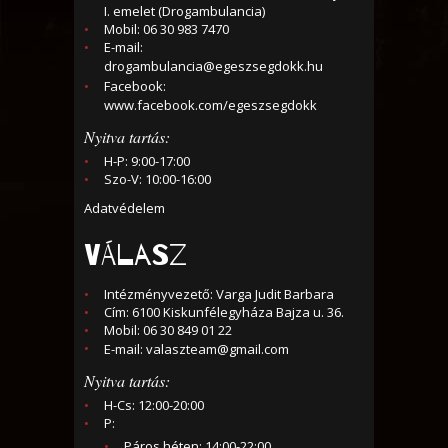
I. emelet (Drogambulancia)
Mobil: 06 30 983 7470
E-mail:
drogambulancia@egeszsegdokk.hu
Facebook:
www.facebook.com/egeszsegdokk
Nyitva tartás:
H-P: 9:00-17:00
Szo-V: 10:00-16:00
Adatvédelem
VÁLASZ
Intézményvezető: Varga Judit Barbara
Cím: 6100 Kiskunfélegyháza Bajza u. 36.
Mobil: 06 30 849 01 22
E-mail:
valaszteam@gmail.com
Nyitva tartás:
H-Cs: 12:00-20:00
P:
Páros héten: 14:00-22:00