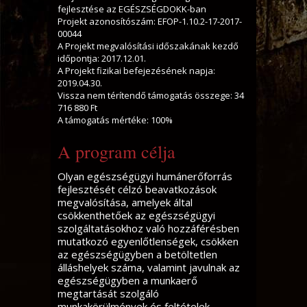
fejlesztése az EGÉSZSÉGDOKK-ban
Projekt azonosítószám: EFOP-1.10.2-17-2017-
00044
A Projekt megvalósítási időszakának kezdő
időpontja: 2017.12.01.
A Projekt fizikai befejezésének napja:
2019.04.30.
Vissza nem térítendő támogatás összege: 34
716 880 Ft
A támogatás mértéke: 100%
A program célja
Olyan egészségügyi humánerőforrás
fejlesztését célzó beavatkozások
megvalósítása, amelyek által
csökkenthetőek az egészségügyi
szolgáltatásokhoz való hozzáférésben
mutatkozó egyenlőtlenségek, csökken
az egészségügyben a betöltetlen
álláshelyek száma, valamint javulnak az
egészségügyben a munkaerő
megtartását szolgáló
munkakörülmények és feltételek,