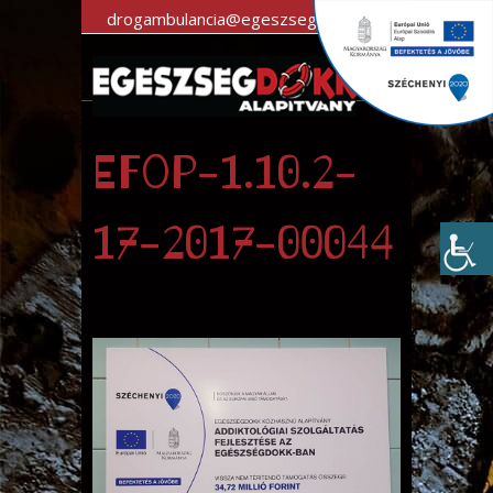
drogambulancia@egeszsegdokk.hu |
+36 30 983 7470
EFOP-1.10.2-
17-2017-00044