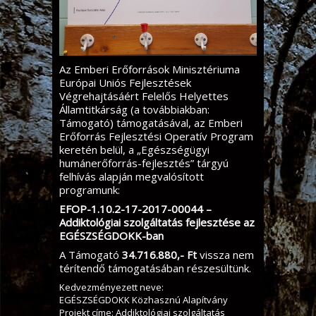
Az Emberi Erőforrások Minisztériuma
Európai Uniós Fejlesztések
Végrehajtásáért Felelős Helyettes
Államtitkárság (a továbbiakban:
Támogató) támogatásával, az Emberi
Erőforrás Fejlesztési Operatív Program
keretén belül, a „Egészségügyi
humánerőforrás-fejlesztés” tárgyú
felhívás alapján megvalósított
programunk:
EFOP-1.10.2-17-2017-00044 –
Addiktológiai szolgáltatás fejlesztése az
EGÉSZSÉGDOKK-ban
A Támogató
34.716.880,- Ft
vissza nem
térítendő támogatásában részesültünk.
Kedvezményezett neve:
EGÉSZSÉGDOKK Közhasznú Alapítvány
Projekt címe: Addiktológiai szolgáltatás