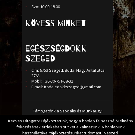
Szo: 10:00-18.00
KÖVESS MINKET
Egészségdokk
Szeged
Cím: 6753 Szeged, Budai Nagy Antal utca
27/A.
Mobil: +36-30-751-58-32
E-mail:
iroda.edokkszeged@gmail.com
Támogatónk a Szociális és Munkaügyi
Minisztérium és a Nemzeti Erőforrás
Kedves Látogató! Tájékoztatunk, hogy a honlap felhasználói élmény
fokozásának érdekében sütiket alkalmazunk. A honlapunk
Minisztérium, az ESZA Kft. közreműködésével
használatával tájékoztatásunkat tudomásul veszed.
© 2017 - Minden jog fenntartva -