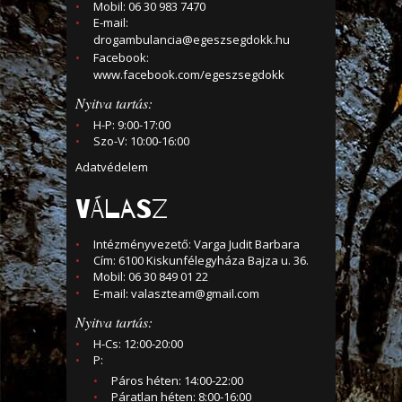
Mobil: 06 30 983 7470
E-mail:
drogambulancia@egeszsegdokk.hu
Facebook:
www.facebook.com/egeszsegdokk
Nyitva tartás:
H-P: 9:00-17:00
Szo-V: 10:00-16:00
Adatvédelem
VÁLASZ
Intézményvezető: Varga Judit Barbara
Cím: 6100 Kiskunfélegyháza Bajza u. 36.
Mobil: 06 30 849 01 22
E-mail:
valaszteam@gmail.com
Nyitva tartás:
H-Cs: 12:00-20:00
P:
Páros héten: 14:00-22:00
Páratlan héten: 8:00-16:00