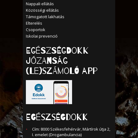
Nappali ellátás
Közösségi ellátás
Támogatott lakhatás
Elterelés
Csoportok
Iskolai prevenció
Egészségdokk
Józanság
(Le)számoló APP
EGÉSZSÉGDOKK
Cím: 8000 Székesfehérvár, Mártírok útja 2,
I. emelet (Drogambulancia)