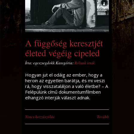
A függőség keresztjét
életed végéig cipeled
Írta: egeszsegdokk Kategória:
Rólunk írták
Hogyan jut el odáig az ember, hogy a
heroin az egyetlen barátja, és mi veszi
rá, hogy visszataláljon a való életbe? – A
Felépülünk című dokumentumfilmben
elhangzó interjúk választ adnak.
Nincs hozzászólás
Tovább