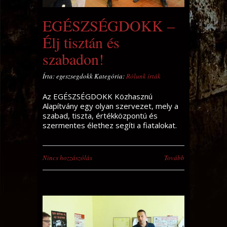
EGÉSZSÉGDOKK –
Élj tisztán és
szabadon!
Írta: egeszsegdokk Kategória:
Rólunk írták
Az EGÉSZSÉGDOKK Közhasznú
Alapítvány egy olyan szervezet, mely a
szabad, tiszta, értékközpontú és
szermentes élethez segíti a fiatalokat.
Nincs hozzászólás
Tovább