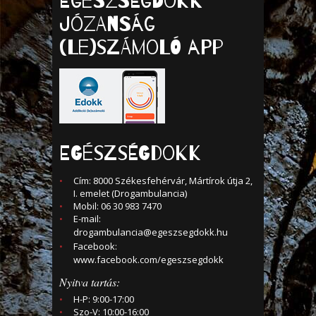
Egészségdokk
Józanság
(Le)számoló APP
EGÉSZSÉGDOKK
Cím: 8000 Székesfehérvár, Mártírok útja 2,
I. emelet (Drogambulancia)
Mobil: 06 30 983 7470
E-mail:
drogambulancia@egeszsegdokk.hu
Facebook:
www.facebook.com/egeszsegdokk
Nyitva tartás:
H-P: 9:00-17:00
Szo-V: 10:00-16:00