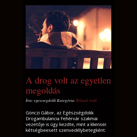
A drog volt az egyetlen
megoldás
Írta: egeszsegdokk Kategória:
Rólunk írták
Gönczi Gábor, az Egészségdokk
Drogambulancia Fehérvár szakmai
vezetője is úgy kezdte, mint a kliensei:
kétségbeesett szenvedélybetegként.