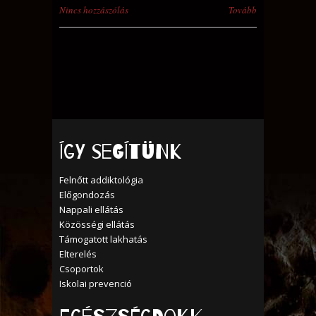
Nincs hozzászólás
Tovább
Így segítünk
Felnőtt addiktológia
Előgondozás
Nappali ellátás
Közösségi ellátás
Támogatott lakhatás
Elterelés
Csoportok
Iskolai prevenció