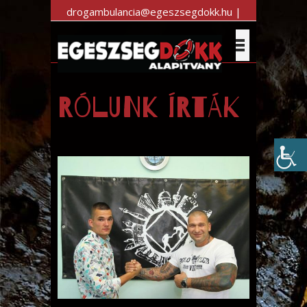
drogambulancia@egeszsegdokk.hu |
+36 30 983 7470
Rólunk írták