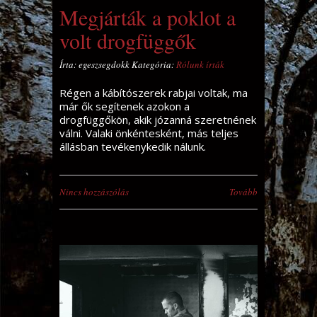
Megjárták a poklot a
volt drogfüggők
Írta: egeszsegdokk Kategória:
Rólunk írták
Régen a kábítószerek rabjai voltak, ma
már ők segítenek azokon a
drogfüggőkön, akik józanná szeretnének
válni. Valaki önkéntesként, más teljes
állásban tevékenykedik nálunk.
Nincs hozzászólás
Tovább