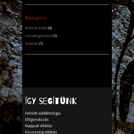
Kategória
Rólunk írták
(6)
Uncategorized
(1)
Videók
(1)
Így segítünk
Felnőtt addiktológia
Előgondozás
Nappali ellátás
Közösségi ellátás