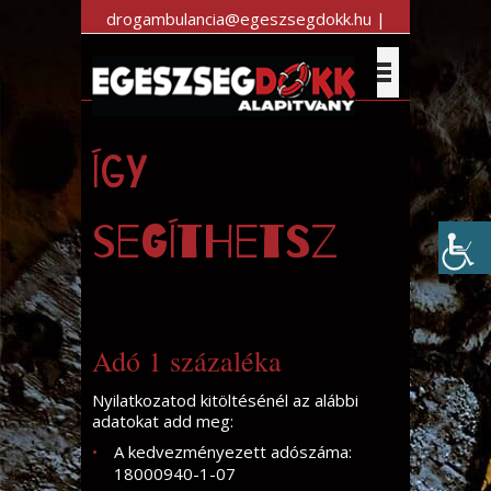
drogambulancia@egeszsegdokk.hu |
+36 30 983 7470
Így
segíthetsz
Adó 1 százaléka
Nyilatkozatod kitöltésénél az alábbi
adatokat add meg:
A kedvezményezett adószáma:
18000940-1-07