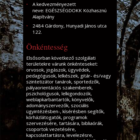
A kedvezményezett
neve: EGÉSZSÉGDOKK Közhasznú
Alapítvány
2484 Gárdony, Hunyadi János utca
122.
Önkéntesség
Elsősorban következő szolgálati
területekre várunk önkénteseket:
orvosok, jogászok, ügyvédek,
pedagógusok, lelkészek, gitár- és/vagy
szintetizátor tanárok, sportedzők,
pályaorientációs szakemberek,
pszichológusok, lelkigondozók,
weblapkarbantartók, könyvelők,
adományszervezők, szociális
ügyintézésben-, kísérésben segítők,
kórházlátogatók, programok
szervezésére, tartására, bibliaórák,
csoportok vezetésére,
kapcsolattartásra, levelezésre,