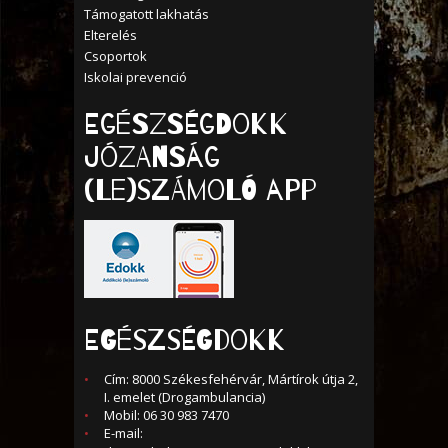
Támogatott lakhatás
Elterelés
Csoportok
Iskolai prevenció
Egészségdokk
Józanság
(Le)számoló APP
EGÉSZSÉGDOKK
Cím: 8000 Székesfehérvár, Mártírok útja 2,
I. emelet (Drogambulancia)
Mobil: 06 30 983 7470
E-mail: