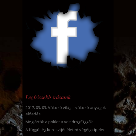
Legfrissebb írásaink
2017. 03. 03. Változó világ – változó anyagok
előadás
Megjárták a poklot a volt drogfüggők
A függőség keresztjét életed végéig cipeled