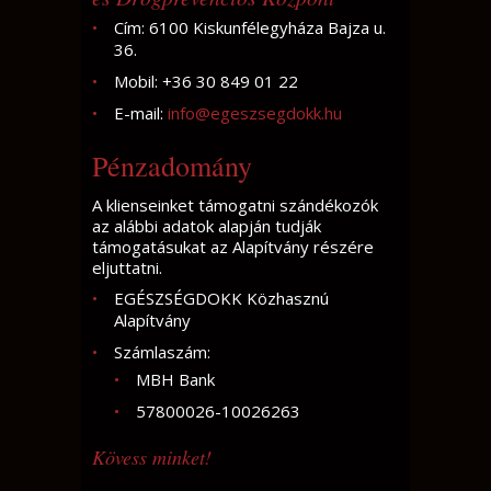
Cím: 6100 Kiskunfélegyháza Bajza u.
36.
Mobil: +36 30 849 01 22
E-mail:
info@egeszsegdokk.hu
Pénzadomány
A klienseinket támogatni szándékozók
az alábbi adatok alapján tudják
támogatásukat az Alapítvány részére
eljuttatni.
EGÉSZSÉGDOKK Közhasznú
Alapítvány
Számlaszám:
MBH Bank
57800026-10026263
Kövess minket!