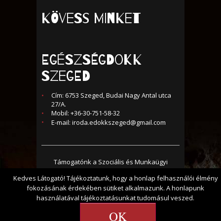
KÖVESS MINKET
Egészségdokk
Szeged
Cím: 6753 Szeged, Budai Nagy Antal utca
27/A.
Mobil: +36-30-751-58-32
E-mail:
iroda.edokkszeged@gmail.com
Támogatónk a Szociális és Munkaügyi
Minisztérium és a Nemzeti Erőforrás
Kedves Látogató! Tájékoztatunk, hogy a honlap felhasználói élmény
fokozásának érdekében sütiket alkalmazunk. A honlapunk
Minisztérium, az ESZA Kft. közreműködésével
használatával tájékoztatásunkat tudomásul veszed.
© 2017 - Minden jog fenntartva -
OK
EGÉSZSÉGDOKK Közhasznú Alapítvány |