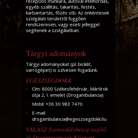
recepciós munkára, autóval ételhordás,
egyéb szállítás, takarítás, festés,
karbantartás, főzés stb. Az önkéntesek
szolgálati területtől függően
rendszeresen, vagy eseti jelleggel
segítenek a szolgálatban.
Tárgyi adományok
Tárgyi adományokat (pl. biciklit,
varrógépet) is szívesen fogadunk.
EGÉSZSÉGDOKK
Cím: 8000 Székesfehérvár, Mártírok
útja 2, I. emelet (Drogambulancia)
Mobil: +36 30 983 7470
E-mail:
drogambulancia@egeszsegdokk.hu
VÁLASZ Szenvedélybeteg-segítő
és Drogprevenciós Központ