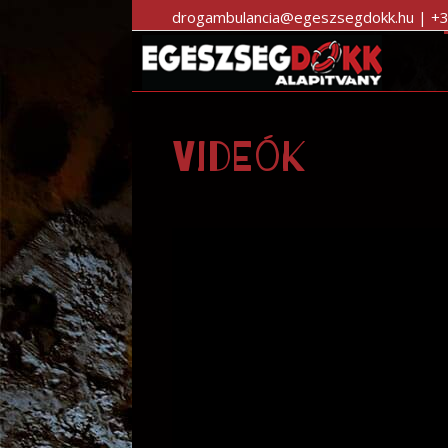
drogambulancia@egeszsegdokk.hu | +
Videók