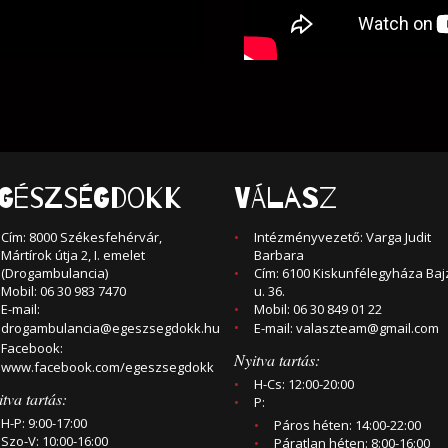
GÉSZSÉGDOKK
VÁLASZ
Cím: 8000 Székesfehérvár,
Intézményvezető: Varga Judit
Mártírok útja 2, I. emelet
Barbara
(Drogambulancia)
Cím: 6100 Kiskunfélegyháza Baj
Mobil: 06 30 983 7470
u. 36.
E-mail:
Mobil: 06 30 849 01 22
drogambulancia@egeszsegdokk.hu
E-mail:
valaszteam@gmail.com
Facebook:
Nyitva tartás:
www.facebook.com/egeszsegdokk
H-Cs: 12:00-20:00
tva tartás:
P:
H-P: 9:00-17:00
Páros héten: 14:00-22:00
Szo-V: 10:00-16:00
Páratlan héten: 8:00-16:00