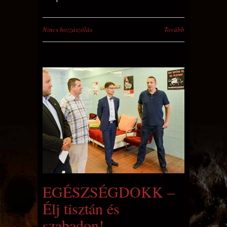
Nincs hozzászólás
Tovább
EGÉSZSÉGDOKK –
Élj tisztán és
szabadon!