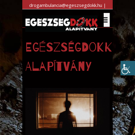
drogambulancia@egeszsegdokk.hu |
+36 30 983 7470
Egészségdokk
Alapítvány