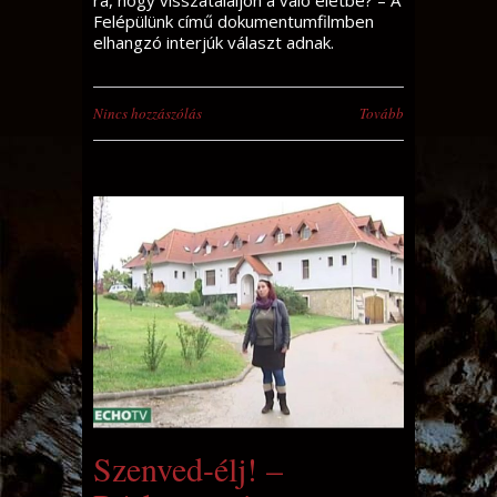
rá, hogy visszataláljon a való életbe? – A
Felépülünk című dokumentumfilmben
elhangzó interjúk választ adnak.
Nincs hozzászólás
Tovább
Szenved-élj! –