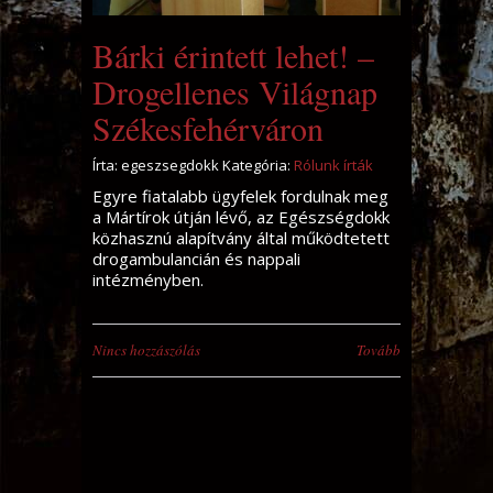
Bárki érintett lehet! –
Drogellenes Világnap
Székesfehérváron
Írta: egeszsegdokk Kategória:
Rólunk írták
Egyre fiatalabb ügyfelek fordulnak meg
a Mártírok útján lévő, az Egészségdokk
közhasznú alapítvány által működtetett
drogambulancián és nappali
intézményben.
Nincs hozzászólás
Tovább