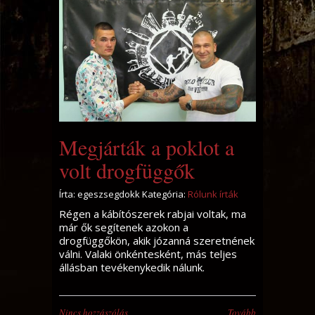
Megjárták a poklot a
volt drogfüggők
Írta: egeszsegdokk Kategória:
Rólunk írták
Régen a kábítószerek rabjai voltak, ma
már ők segítenek azokon a
drogfüggőkön, akik józanná szeretnének
válni. Valaki önkéntesként, más teljes
állásban tevékenykedik nálunk.
Nincs hozzászólás
Tovább