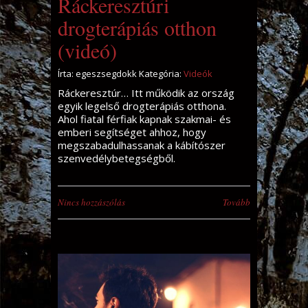
Ráckeresztúri
drogterápiás otthon
(videó)
Írta: egeszsegdokk Kategória:
Videók
Ráckeresztúr… Itt működik az ország
egyik legelső drogterápiás otthona.
Ahol fiatal férfiak kapnak szakmai- és
emberi segítséget ahhoz, hogy
megszabadulhassanak a kábítószer
szenvedélybetegségből.
Nincs hozzászólás
Tovább