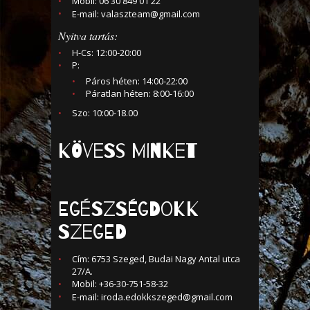
Mobil: 06 30 849 01 22
E-mail:
valaszteam@gmail.com
Nyitva tartás:
H-Cs: 12:00-20:00
P:
Páros héten: 14:00-22:00
Páratlan héten: 8:00-16:00
Szo: 10:00-18.00
KÖVESS MINKET
Egészségdokk
Szeged
Cím: 6753 Szeged, Budai Nagy Antal utca
27/A.
Mobil: +36-30-751-58-32
E-mail:
iroda.edokkszeged@gmail.com