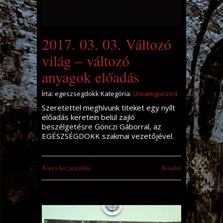
2017. 03. 03. Változó
világ – változó
anyagok előadás
Írta: egeszsegdokk Kategória:
Uncategorized
Szeretettel meghívunk titeket egy nyílt
előadás keretein belül zajló
beszélgetésre Gönczi Gáborral, az
EGÉSZSÉGDOKK szakmai vezetőjével.
Nincs hozzászólás
Tovább