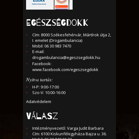
EGÉSZSÉGDOKK
Cím: 8000 Székesfehérvár, Mártírok útja 2,
I. emelet (Drogambulancia)
Mobil: 06 30 983 7470
E-mail:
drogambulancia@egeszsegdokk.hu
Facebook:
www.facebook.com/egeszsegdokk
Nyitva tartás:
H-P: 9:00-17:00
Szo-V: 10:00-16:00
Adatvédelem
VÁLASZ
Intézményvezető: Varga Judit Barbara
Cím: 6100 Kiskunfélegyháza Bajza u. 36.