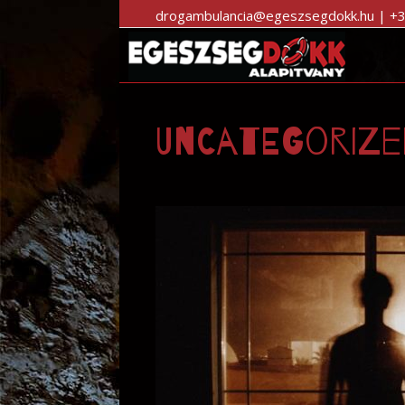
drogambulancia@egeszsegdokk.hu | +
Uncategorize