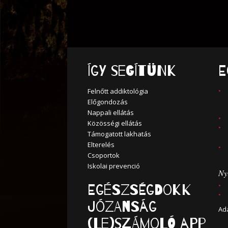
Így segítünk
E
Felnőtt addiktológia
Előgondozás
Nappali ellátás
Közösségi ellátás
Támogatott lakhatás
Elterelés
Csoportok
Iskolai prevenció
Nyi
Egészségdokk
Józanság
Ad
(Le)számoló APP