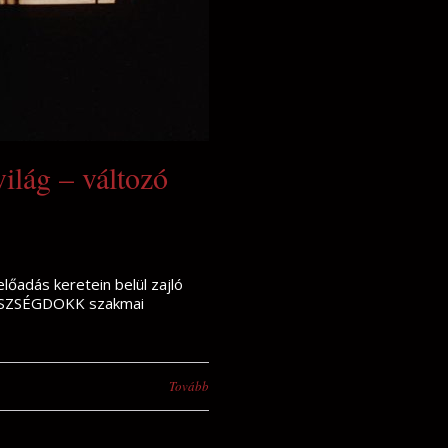
ilág – változó
előadás keretein belül zajló
GÉSZSÉGDOKK szakmai
Tovább