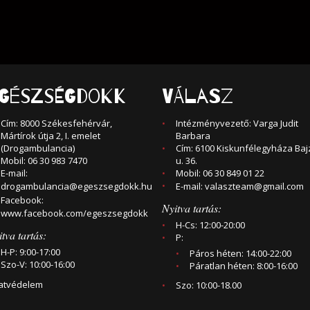
GÉSZSÉGDOKK
VÁLASZ
Cím: 8000 Székesfehérvár,
Intézményvezető: Varga Judit
Mártírok útja 2, I. emelet
Barbara
(Drogambulancia)
Cím: 6100 Kiskunfélegyháza Baj
Mobil: 06 30 983 7470
u. 36.
E-mail:
Mobil: 06 30 849 01 22
drogambulancia@egeszsegdokk.hu
E-mail:
valaszteam@gmail.com
Facebook:
Nyitva tartás:
www.facebook.com/egeszsegdokk
H-Cs: 12:00-20:00
tva tartás:
P:
H-P: 9:00-17:00
Páros héten: 14:00-22:00
Szo-V: 10:00-16:00
Páratlan héten: 8:00-16:00
atvédelem
Szo: 10:00-18.00