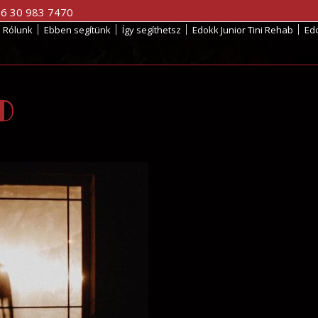
36 30 983 7470
Rólunk
Ebben segítünk
Így segíthetsz
Edokk Junior Tini Rehab
Ed
d