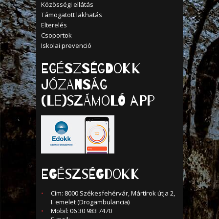
Közösségi ellátás
Támogatott lakhatás
Elterelés
Csoportok
Iskolai prevenció
Egészségdokk
Józanság
(Le)számoló APP
EGÉSZSÉGDOKK
Cím: 8000 Székesfehérvár, Mártírok útja 2,
I. emelet (Drogambulancia)
Mobil: 06 30 983 7470