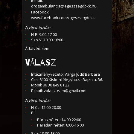
E-mail:
drogambulancia@egeszsegdokk.hu
Facebook:
www.facebook.com/egeszsegdokk
Nyitva tartás:
H-P: 9:00-17:00
Szo-V: 10:00-16:00
Adatvédelem
VÁLASZ
Intézményvezető: Varga Judit Barbara
Cím: 6100 Kiskunfélegyháza Bajza u. 36.
Mobil: 06 30 849 01 22
E-mail:
valaszteam@gmail.com
Nyitva tartás:
H-Cs: 12:00-20:00
P:
Páros héten: 14:00-22:00
Páratlan héten: 8:00-16:00
Szo: 10:00-18.00