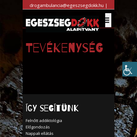
drogambulancia@egeszsegdokk.hu |
+36 30 983 7470
Tevékenység
Így segítünk
Felnőtt addiktológia
Előgondozás
Nappali ellátás