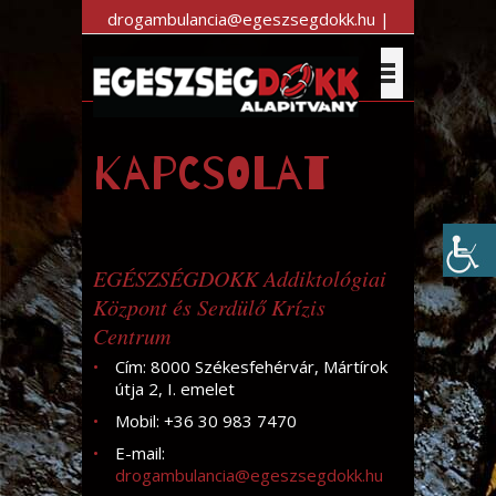
drogambulancia@egeszsegdokk.hu |
+36 30 983 7470
Kapcsolat
EGÉSZSÉGDOKK Addiktológiai
Központ és Serdülő Krízis
Centrum
Cím: 8000 Székesfehérvár, Mártírok
útja 2, I. emelet
Mobil: +36 30 983 7470
E-mail:
drogambulancia@egeszsegdokk.hu