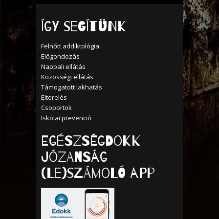
Így segítünk
Felnőtt addiktológia
Előgondozás
Nappali ellátás
Közösségi ellátás
Támogatott lakhatás
Elterelés
Csoportok
Iskolai prevenció
Egészségdokk
Józanság
(Le)számoló APP