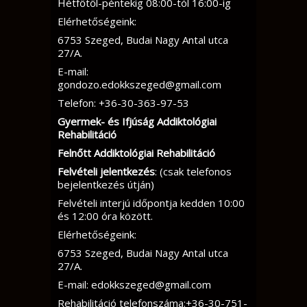
Hétfőtől-péntekig 08:00-tól 16:00-ig
Elérhetőségeink:
6753 Szeged, Budai Nagy Antal utca
27/A.
E-mail:
gondozo.edokkszeged@gmail.com
Telefon: +36-30-363-97-53
Gyermek- és Ifjúság Addiktológiai
Rehabilitáció
Felnőtt Addiktológiai Rehabilitáció
Felvételi jelentkezés
: (csak telefonos
bejelentkezés útján)
Felvételi interjú időpontja kedden 10:00
és 12:00 óra között.
Elérhetőségeink:
6753 Szeged, Budai Nagy Antal utca
27/A.
E-mail: edokkszeged@gmail.com
Rehabilitáció telefonszáma:+36-30-751-