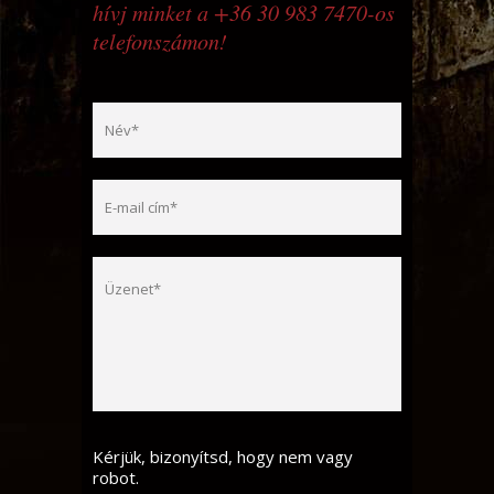
hívj minket a +36 30 983 7470-os
telefonszámon!
Kérjük, bizonyítsd, hogy nem vagy
robot.