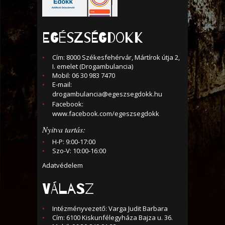
EGÉSZSÉGDOKK
Cím: 8000 Székesfehérvár, Mártírok útja 2,
I. emelet (Drogambulancia)
Mobil: 06 30 983 7470
E-mail:
drogambulancia@egeszsegdokk.hu
Facebook:
www.facebook.com/egeszsegdokk
Nyitva tartás:
H-P: 9:00-17:00
Szo-V: 10:00-16:00
Adatvédelem
VÁLASZ
Intézményvezető: Varga Judit Barbara
Cím: 6100 Kiskunfélegyháza Bajza u. 36.