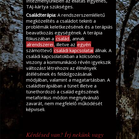
Intézményünkben az ellátás ingyenes,
TAJ-kártya szükséges.
Családterápia:
A rendszerszemléletű
megközelítés a családot tekinti a
problémák keletkezésének és a terápiás
beavatkozás egységének. A terápia
fókuszában a
család
, annak
alrendszerei
, illetve az
egyén
számottevő
családi kapcsolatai
állnak. A
családi kapcsolatokban a kölcsönös
viszony a kommunikáció révén igyekszik
változást létrehozni az élmények
átélésének és feldolgozásának
módjában, valamint a magatartásban. A
családterápiában a tünet illetve a
tünethordozó a család egészének
metaforikus módon megnyilvánuló
zavarát, nem megfelelő működését
képviseli.
Kérdésed van? Írj nekünk vagy