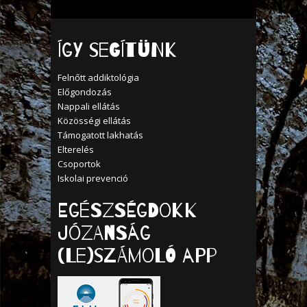
Így segítünk
Felnőtt addiktológia
Előgondozás
Nappali ellátás
Közösségi ellátás
Támogatott lakhatás
Elterelés
Csoportok
Iskolai prevenció
Egészségdokk
Józanság
(Le)számoló APP