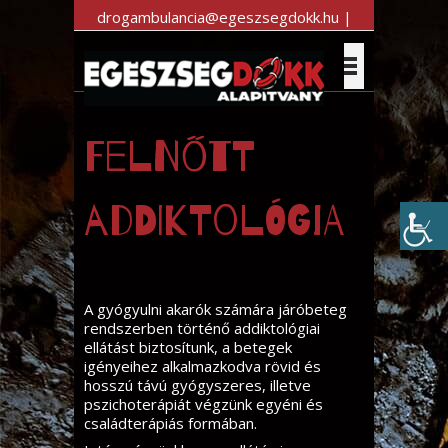
drogambulancia@egeszsegdokk.hu |
+36 30 983 7470
Felnőtt
addiktológia
A gyógyulni akarók számára járóbeteg
rendszerben történő addiktológiai
ellátást biztosítunk, a betegek
igényeihez alkalmazkodva rövid és
hosszú távú gyógyszeres, illetve
pszichoterápiát végzünk egyéni és
családterápiás formában.