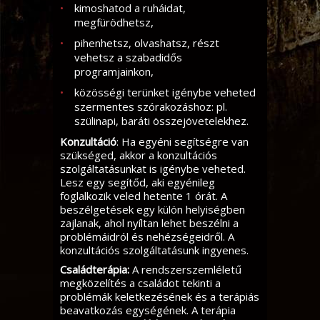
kimoshatod a ruháidat,
megfürödhetsz,
pihenhetsz, olvashatsz, részt
vehetsz a szabadidős
programjainkon,
közösségi terünket igénybe veheted
szermentes szórakozáshoz: pl.
szülinapi, baráti összejövetelekhez.
Konzultáció
: Ha egyéni segítségre van
szükséged, akkor a konzultációs
szolgáltatásunkat is igénybe veheted.
Lesz egy segítőd, aki egyénileg
foglalkozik veled hetente 1 órát. A
beszélgetések egy külön helyiségben
zajlanak, ahol nyíltan lehet beszélni a
problémáidról és nehézségeidről. A
konzultációs szolgáltatásunk ingyenes.
Családterápia:
A rendszerszemléletű
megközelítés a családot tekinti a
problémák keletkezésének és a terápiás
beavatkozás egységének. A terápia