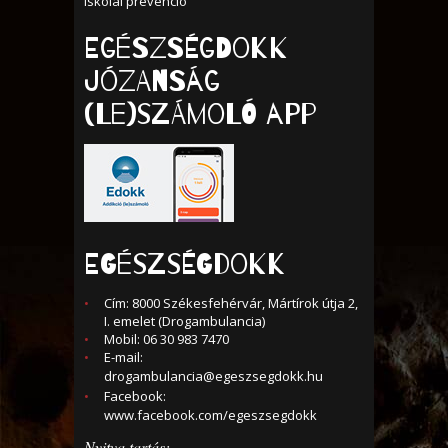
Iskolai prevenció
Egészségdokk
Józanság
(Le)számoló APP
EGÉSZSÉGDOKK
Cím: 8000 Székesfehérvár, Mártírok útja 2,
I. emelet (Drogambulancia)
Mobil: 06 30 983 7470
E-mail:
drogambulancia@egeszsegdokk.hu
Facebook:
www.facebook.com/egeszsegdokk
Nyitva tartás: