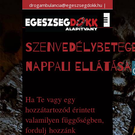
drogambulancia@egeszsegdokk.hu |
+36 30 983 7470
Szenvedélybeteg
nappali ellátása
Ha Te vagy egy
hozzátartozód érintett
valamilyen függőségben,
fordulj hozzánk