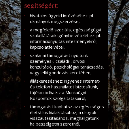
segítségért:
hivatalos ügyeid intézéséhez: pl.
okmányok megszerzése,
a megfelelő szociális, egészségügyi
szakellátások igénybe vételéhez: pl.
információnyújtás intézményekről,
kapcsolatfelvétel,
szakmai támogatást nyújtunk
személyes-, családi-, orvosi
konzultáció, pszichológiai tanácsadás,
vagy lelki gondozás keretében,
álláskereséshez: ingyenes internet-
és telefon használatot biztosítunk,
tájékozódhatsz a Munkaügyi
Központok szolgáltatásairól,
támogatást kaphatsz az egészséges
életstílus kialakításához, a drogok
visszautasításához, meghallgatunk,
ha beszélgetni szeretnél,