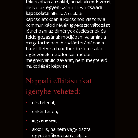
fókuszában a
család
, annak
alrendszerei
,
illetve az
egyén
számottevő
családi
kapcsolatai
állnak. A családi
kapcsolatokban a kölcsönös viszony a
kommunikáció révén igyekszik változást
létrehozni az élmények átélésének és
feldolgozásának módjában, valamint a
magatartásban. A családterápiában a
tünet illetve a tünethordozó a család
egészének metaforikus módon
megnyilvánuló zavarát, nem megfelelő
működését képviseli.
Nappali ellátásunkat
igénybe veheted:
névtelenül,
önkéntesen,
ingyenesen,
akkor is, ha nem vagy tiszta:
együttműködésünk célja az