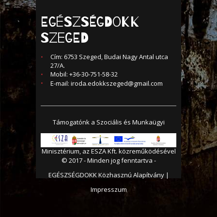
Egészségdokk
Szeged
Cím: 6753 Szeged, Budai Nagy Antal utca
27/A.
Mobil: +36-30-751-58-32
E-mail:
iroda.edokkszeged@gmail.com
Támogatónk a Szociális és Munkaügyi
Minisztérium és a Nemzeti Erőforrás
Minisztérium, az ESZA Kft. közreműködésével
© 2017 - Minden jog fenntartva -
EGÉSZSÉGDOKK Közhasznú Alapítvány |
Impresszum